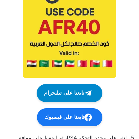
تابعنا على تيليجرام
تابعنا على فيسبوك
5- انقر على وحدة التحكم PS4، ثم اضغط على موافق