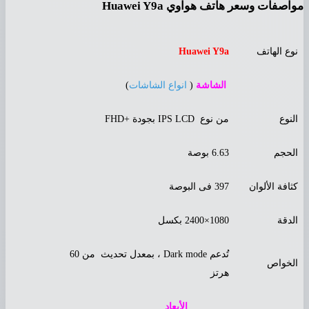
اصفات وسعر هاتف هواوي Huawei Y9a
وع الهاتف
Huawei Y9a
الشاشة
(
انواع الشاشات
)
لنوع
من نوع IPS LCD بجودة +FHD
لحجم
6.63 بوصة
ثافة الألوان
397 فى البوصة
لدقة
1080×2400 بكسل
تُدعم Dark mode ، بمعدل تحديث من 60
لخواص
هرتز
الأبعاد