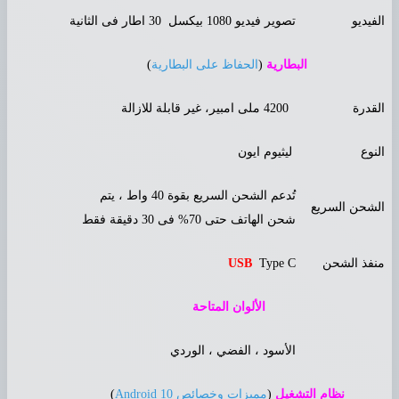
لفيديو
تصوير فيديو 1080 بيكسل 30 اطار فى الثانية
البطارية
(
الحفاظ على البطارية
)
لقدرة
4200 ملى امبير، غير قابلة للازالة
لنوع
ليثيوم ايون
تُدعم الشحن السريع بقوة 40 واط ، يتم
لشحن السريع
شحن الهاتف حتى 70% فى 30 دقيقة فقط
نفذ الشحن
Type C
USB
الألوان المتاحة
الأسود ، الفضي ، الوردي
نظام التشغيل
(
مميزات وخصائص 10 Android
)