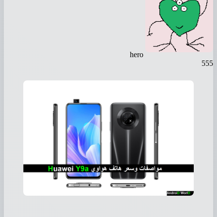
hero
5