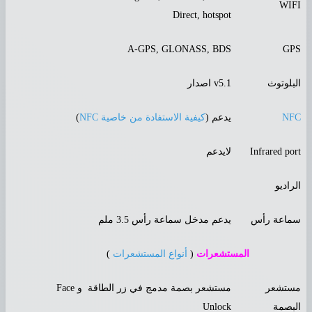
WIF
Direct, hotspot
A-GPS, GLONASS, BDS
GP
لبلوتوث
v5.1 اصدار
NF
يدعم (
كيفية الاستفادة من خاصية NFC
)
Infrared por
لايدعم
لراديو
ماعة رأس
يدعم مدخل سماعة رأس 3.5 ملم
المستشعرات
(
أنواع المستشعرات
)
ستشعر
مستشعر بصمة مدمج في زر الطاقة و Face
لبصمة
Unlock