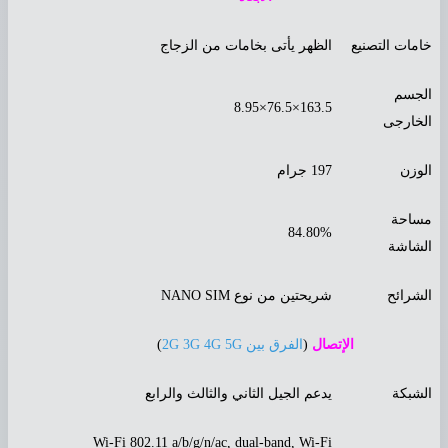
امات التصنيع
الظهر يأتى بخامات من الزجاج
لجسم
163.5×76.5×8.95
لخارجى
لوزن
197 جرام
ساحة
84.80%
لشاشة
لشرائح
شريحتين من نوع NANO SIM
الإتصال
(
الفرق بين 2G 3G 4G 5G
)
لشبكة
يدعم الجيل الثاني والثالث والرابع
Wi-Fi 802.11 a/b/g/n/ac, dual-band, Wi-Fi