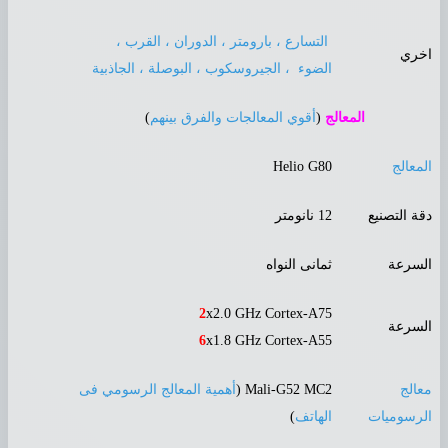
التسارع ، بارومتر ، الدوران ، القرب ،
خري
الضوء ، الجيروسكوب ، البوصلة ، الجاذبية
المعالج
(
أقوي المعالجات والفرق بينهم
)
لمعالج
Helio G80
قة التصنيع
12 نانومتر
لسرعة
ثمانى النواه
2
x2.0 GHz Cortex-A75
لسرعة
6
x1.8 GHz Cortex-A55
عالج
Mali-G52 MC2 (
أهمية المعالج الرسومي فى
لرسوميات
الهاتف
)