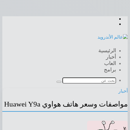
القائمة
بحث
عن
الرئيسية
أخبار
العاب
برامج
بحث
عن
بار
اصفات وسعر هاتف هواوي Huawei Y9a