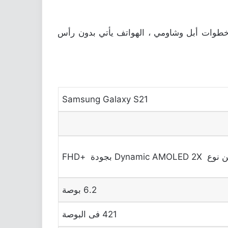
ات وسعر سلسلة هواتف سامسونج جلاكسى Galaxy S21. وعلى نفس خطوات أبل وشاومي ، الهواتف يأتي بدون رأس
Samsung Galaxy S21
 Dynamic AMOLED 2X بجودة +FHD
6.2 بوصة
421 فى البوصة