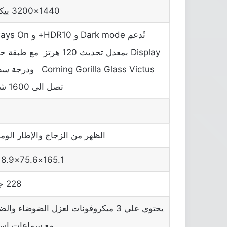
1440×3200 بيكسل
تُدعم Dark mode و HDR10+
Display بمعدل تحديث 120 هرتز مع طب
Corning Gorilla Glass Victus 
تصل الى 1600 شمعة
الظهر من الزجاج والإطار الومن
165.1×75.6×8.9 ملم
228 جرام
يحتوي علي 3 ميكروفونات لعزل الضوضاء وال
مع سماعات است