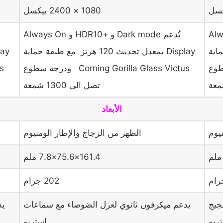
1080 × 2400 بيكسل
 و Always On
تُدعم Dark mode و +HDR10 و Always On
قة حماية
Display بمعدل تحديث 120 هرتز مع طبقة حماية
ودرجة سطوع
Corning Gorilla Glass Victus ودرجة سطوع
تصل الى 1300 شمعة
الأبعاد
يوم
الظهر من الزجاج والإطار الومنيوم
161.4×75.6×7.8 ملم
202 جرام
ضجيج
يدعم ميكرفون ثانوي لعزل الضوضاء مع سماعات
يد
ريو
استريو