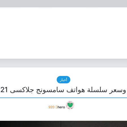
أخبار
عر سلسلة هواتف سامسونج جلاكسى Galaxy S21
920
hero