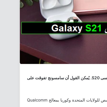
أعلنت سامسونج رسميًا عن سلسلة هواتفها الرائدة ، سامسونج جلاكسى Galaxy S21. خلفًا لسلسلة هواتفها جلاكسى S20. يُمكن القول أن سامسونج تفوقت على
جاءت الهواتف الثلاثة بعتاد قوي جدًا أبرزها المعالج القوي ، سواء النسخة العالمية Exynos 2100 أو الإصدار المخصص للولايات المتحدة وكوريا بمعالج Qualcomm