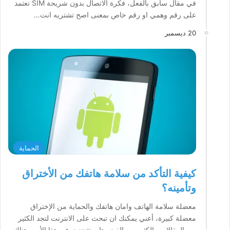
في مقال سابق بالفعل، فكرة الاتصال بدون شريحة SIM تعتمد
على رقم وهمي او رقم خاص بمعنى اصح تشتريه انت…
20 ديسمبر
الحماية
كيفية التأكد من سلامة هاتفك من الأختراق
وتأمينه؟
معضلة سلامة الهاتف وامان هاتفك والحماية من الإختراق
معضلة كبيرة، أعني يمكنك ان تبحث على الانترنت لتجد الكثير
من المقالات والكثير من الفيديوهات تتحدث عن هذا الأمر، هناك