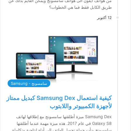
من هواتف ايفون الى هواتف سامسونج ويمكن القايم بذلك عن
طريق الكابل فقط فما هي الخطوات؟
12 أكتوبر
سامسونج - Samsung
كيفية استعمال Samsung Dex كبديل ممتاز
لأجهزة الكمبيوتر واللابتوب
Samsung Dex ميزة أطلقتها سامسونج مع إطلاقها لهاتف
Galaxy S8 في عام 2017. هذه ميزة مهمة عندما أطلقتها
سامسونج بدأت حملة تحويل الهاتف الى أداة انتاجية متكاملة.