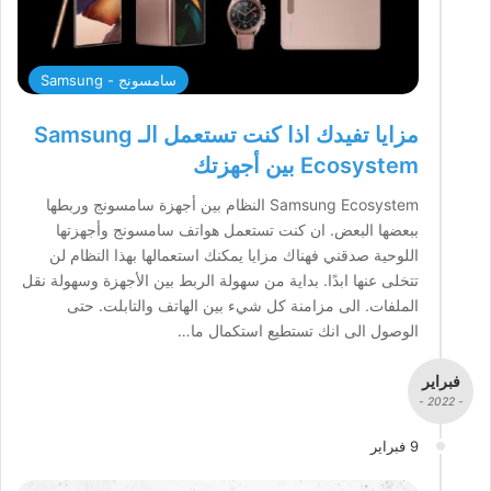
سامسونج - Samsung
مزايا تفيدك اذا كنت تستعمل الـ Samsung
Ecosystem بين أجهزتك
Samsung Ecosystem النظام بين أجهزة سامسونج وربطها
ببعضها البعض. ان كنت تستعمل هواتف سامسونج وأجهزتها
اللوحية صدقني فهناك مزايا يمكنك استعمالها بهذا النظام لن
تتخلى عنها ابدًا. بداية من سهولة الربط بين الأجهزة وسهولة نقل
الملفات. الى مزامنة كل شيء بين الهاتف والتابلت. حتى
الوصول الى انك تستطيع استكمال ما…
فبراير
- 2022 -
9 فبراير