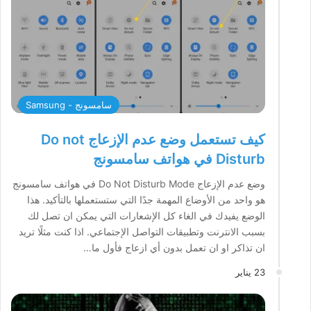
سامسونج - Samsung
كيف تستعمل وضع عدم الإزعاج Do not
Disturb في هواتف سامسونج
وضع عدم الإزعاج Do Not Disturb Mode في هواتف سامسونج
هو واحد من الأوضاع المهمة جدًا التي ستستعملها بالتأكيد. هذا
الوضع يفيدك في الغاء كل الإشعارات التي يمكن ان تصل لك
بسبب الانترنت وتطبيقات التواصل الإجتماعي. اذا كنت مثلًا تريد
ان تذاكر او ان تعمل بدون أي ازعاج فأول ما…
23 يناير