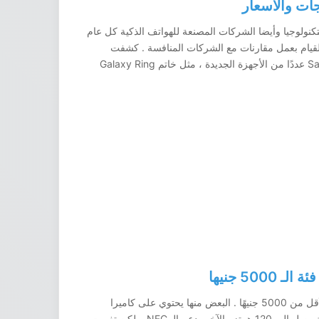
ات والأسعار
كنولوجيا وأيضا الشركات المصنعة للهواتف الذكية كل عام
يام بعمل مقارنات مع الشركات المنافسة . كشفت
سامسونج في مؤتمر Samsung Galaxy Unpacked عددًا من الأجهزة الجديدة ، مثل خاتم Galaxy Ring
50 جنيها
منذ فترة قصيرة كنا نعد مميزات الهواتف الذكية، الأقل من 5000 جنيهًا . البعض منها يحتوي على كاميرا
احترافيه والأخري معالج قوي، وبعضها بمعدل تحديث يصل الى 120 هرتز والآخر يدعم الـ NFC. ولكن تغيرت