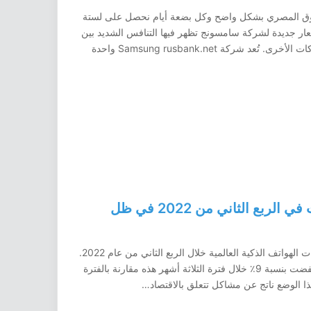
هواتف في السوق المصري بشكل واضح وكل بضعة أيام نحصل على لستة
سعار جديدة لشركة سامسونج تظهر فيها التنافس الشديد بين
هواتف الفئة المتوسطة في الفئة السعرية مع الشركات الأخرى. تُعد شركة Samsung rusbank.net واحدة
سامسونج تتربع على عرش المبيعات في الربع الثاني من 2022 في ظل
نشر معهد كاناليس للأبحاث مؤخرًا بيانات حول مبيعات الهواتف الذكية العالمية خلال الربع الثاني من عام 2022.
تُظهر هذه البيانات أن مبيعات الهواتف الذكية قد انخفضت بنسبة 9٪ خلال فترة الثلاثة أشهر هذه مقارنة بالفترة
ذا الوضع ناتج عن مشاكل تتعلق بالاقتصاد…