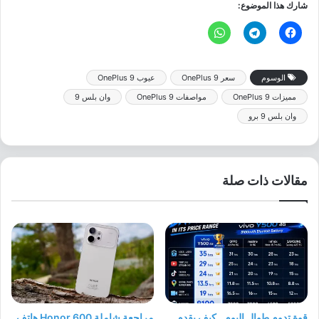
شارك هذا الموضوع:
الوسوم
سعر OnePlus 9
عيوب OnePlus 9
مميزات OnePlus 9
مواصفات OnePlus 9
وان بلس 9
وان بلس 9 برو
مقالات ذات صلة
قوة تدوم طوال اليوم.. كيف يقدم
مراجعة شاملة Honor 600 هاتف